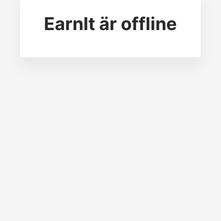
EarnIt
är offline