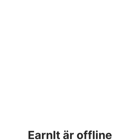
EarnIt
är offline