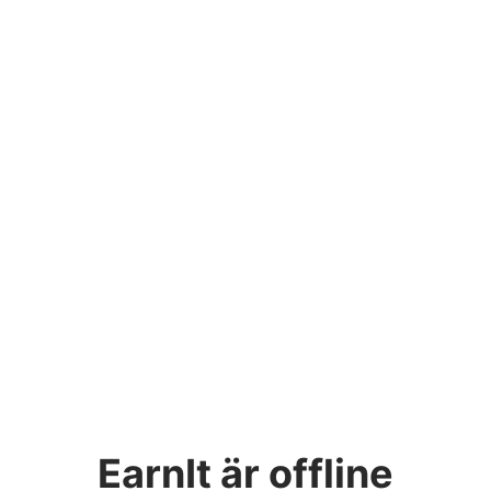
EarnIt
är offline