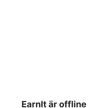
EarnIt
är offline