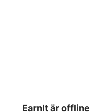
EarnIt
är offline