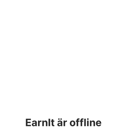
EarnIt
är offline