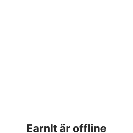
EarnIt
är offline