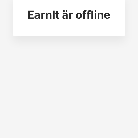
EarnIt
är offline