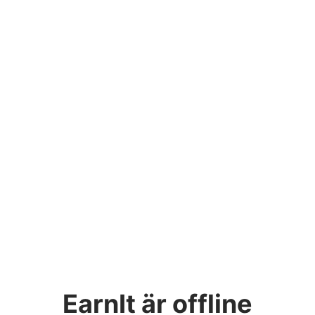
EarnIt
är offline