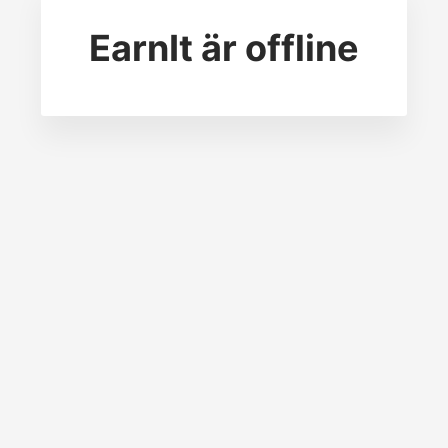
EarnIt
är offline