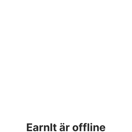
EarnIt
är offline